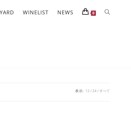
EYARD
WINELIST
NEWS
0
表示:
12
24
すべて