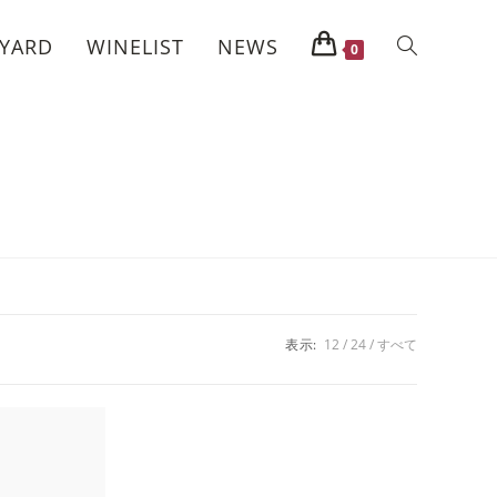
EYARD
WINELIST
NEWS
0
表示:
12
24
すべて