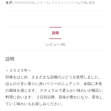
タグ:
HANAMUSUBI
,
ピオーネ
,
マスカットベリーA
,
巨峰
,
藤稔
説明
レビュー (0)
説明
＜２０２５年＞
巨峰をはじめ、さまざまな品種のぶどうを使用しました。
ほんのり甘い香りに赤いベリーのニュアンス、余韻に木苺
の風味を感じます。 ナチュラルで柔らかい味わいが幅広い
料理に合います。 ２日目以降、旨味が豊かになり、変化し
ていく味わいもお楽しみください。